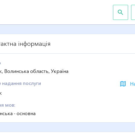
search
актна інформація
о
, Волинська область, Україна
е надання послуги
map
Н
к
ня мов:
нська - основна