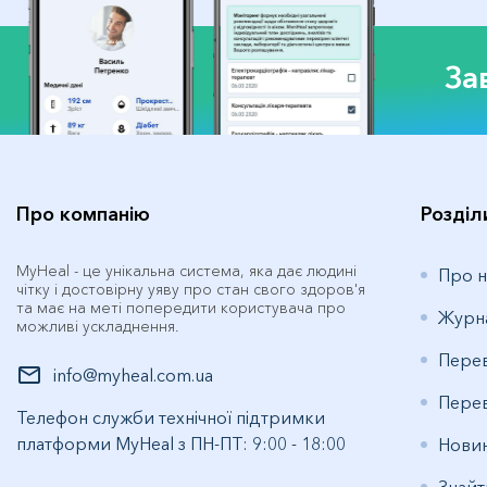
За
Про компанію
Розділ
MyHeal - це унікальна система, яка дає людині
Про н
чітку і достовірну уяву про стан свого здоров'я
та має на меті попередити користувача про
Журн
можливі ускладнення.
Перев
info@myheal.com.ua
Перев
Телефон служби технічної підтримки
платформи MyHeal з ПН-ПТ: 9:00 - 18:00
Нови