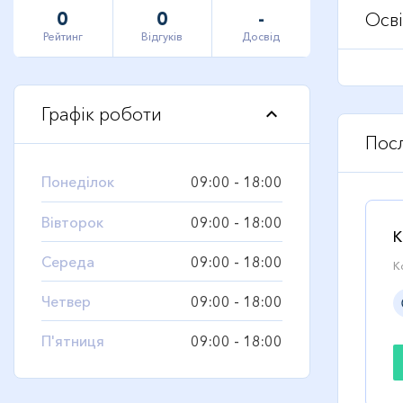
0
0
-
Осві
Рейтинг
Відгуків
Досвід
Графік роботи
keyboard_arrow_up
Пос
Понеділок
09:00 - 18:00
Вівторок
09:00 - 18:00
К
Середа
09:00 - 18:00
К
Четвер
09:00 - 18:00
qu
П'ятниця
09:00 - 18:00