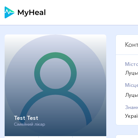
Конт
Міст
Луцьк
Місц
Луць
Знан
Украї
Test Test
Сімейний лікар