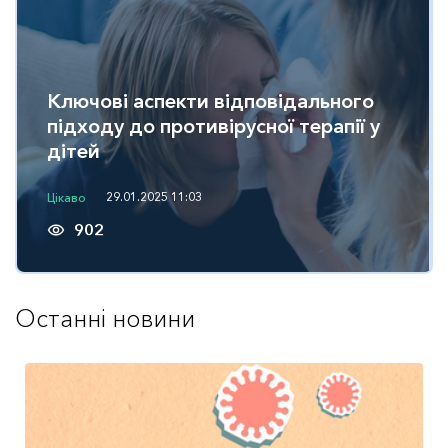
Ключові аспекти відповідального
підходу до противірусної терапії у
дітей
29.01.2025 11:03
Цікаво
902
remove_red_eye
Останні новини