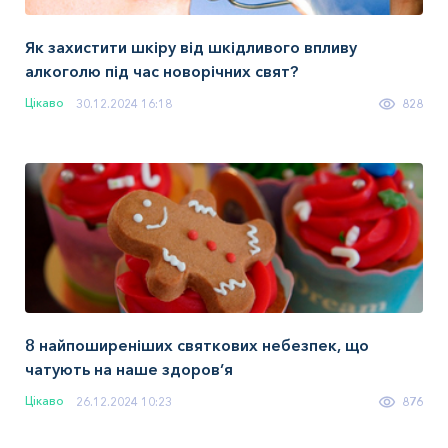
Як захистити шкіру від шкідливого впливу
алкоголю під час новорічних свят?
Цікаво
30.12.2024 16:18
828
8 найпоширеніших святкових небезпек, що
чатують на наше здоров’я
Цікаво
26.12.2024 10:23
876