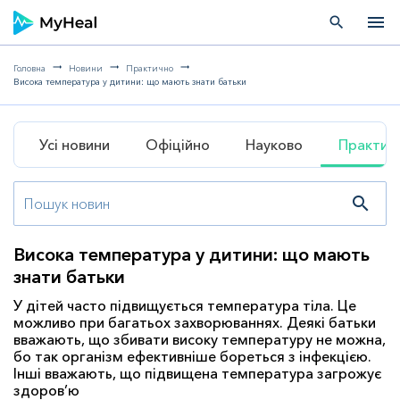
menu
search
Головна
Новини
Практично
Висока температура у дитини: що мають знати батьки
Усі новини
Офіційно
Науково
Практич
search
Висока температура у дитини: що мають
знати батьки
У дітей часто підвищується температура тіла. Це
можливо при багатьох захворюваннях. Деякі батьки
вважають, що збивати високу температуру не можна,
бо так організм ефективніше бореться з інфекцією.
Інші вважають, що підвищена температура загрожує
здоров’ю