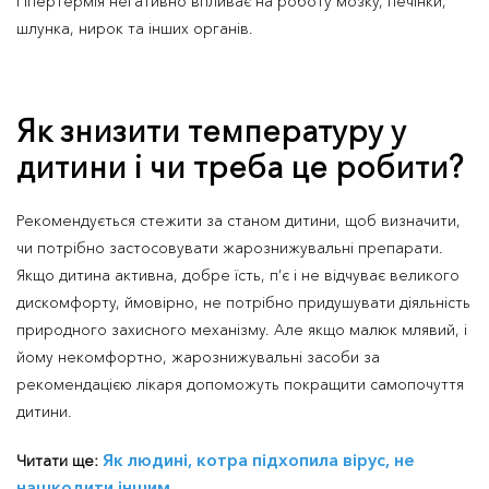
Гіпертермія негативно впливає на роботу мозку, печінки,
шлунка, нирок та інших органів.
Як знизити температуру у
дитини і чи треба це робити?
Рекомендується стежити за станом дитини, щоб визначити,
чи потрібно застосовувати жарознижувальні препарати.
Якщо дитина активна, добре їсть, п’є і не відчуває великого
дискомфорту, ймовірно, не потрібно придушувати діяльність
природного захисного механізму. Але якщо малюк млявий, і
йому некомфортно, жарознижувальні засоби за
рекомендацією лікаря допоможуть покращити самопочуття
дитини.
Як людині, котра підхопила вірус, не
Читати ще:
нашкодити іншим