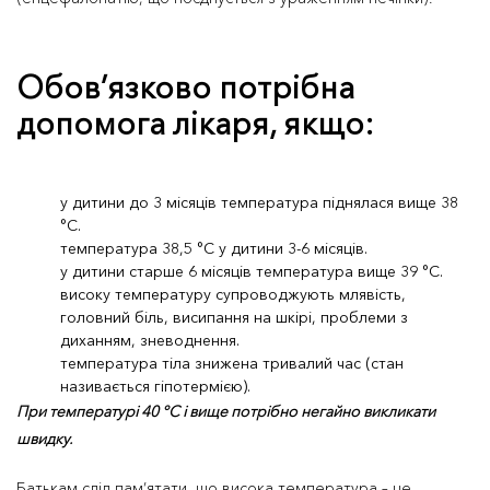
Обов’язково потрібна
допомога лікаря, якщо:
у дитини до 3 місяців температура піднялася вище 38
°C.
температура 38,5 °C у дитини 3-6 місяців.
у дитини старше 6 місяців температура вище 39 °C.
високу температуру супроводжують млявість,
головний біль, висипання на шкірі, проблеми з
диханням, зневоднення.
температура тіла знижена тривалий час (стан
називається гіпотермією).
При температурі 40 °C і вище потрібно негайно викликати
швидку.
Батькам слід пам’ятати, що висока температура – це