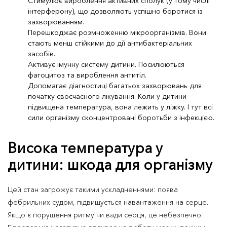
Стимулює вироблення активних сполук (у тому числі
інтерферону), що дозволяють успішно боротися із
захворюванням.
Перешкоджає розмноженню мікроорганізмів. Вони
стають менш стійкими до дії антибактеріальних
засобів.
Активує імунну систему дитини. Посилюються
фагоцитоз та вироблення антитіл.
Допомагає діагностиці багатьох захворювань для
початку своєчасного лікування. Коли у дитини
підвищена температура, вона лежить у ліжку. І тут всі
сили організму сконцентровані боротьби з інфекцією.
Висока температура у
дитини: шкода для організму
Цей стан загрожує такими ускладненнями: поява
фебрильних судом, підвищується навантаження на серце.
Якщо є порушення ритму чи вади серця, це небезпечно.