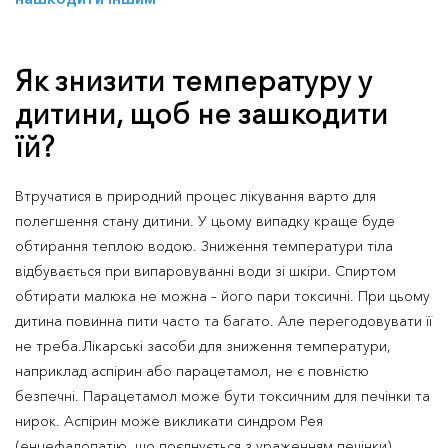
Як знизити температуру у
дитини, щоб не зашкодити
їй?
Втручатися в природний процес лікування варто для
полегшення стану дитини. У цьому випадку краще буде
обтирання теплою водою. Зниження температури тіла
відбувається при випаровуванні води зі шкіри. Спиртом
обтирати малюка не можна – його пари токсичні. При цьому
дитина повинна пити часто та багато. Але перегодовувати її
не треба.Лікарські засоби для зниження температури,
наприклад аспірин або парацетамол, не є повністю
безпечні. Парацетамол може бути токсичним для печінки та
нирок. Аспірин може викликати синдром Рея
(енцефалопатію, що поєднується з ураженням печінки).