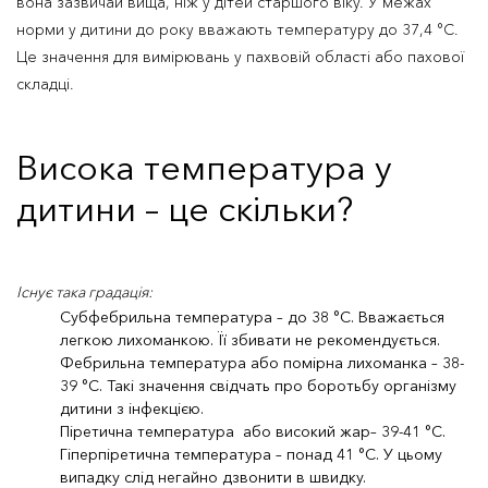
вона зазвичай вища, ніж у дітей старшого віку. У межах
норми у дитини до року вважають температуру до 37,4 °C.
Це значення для вимірювань у пахвовій області або пахової
складці.
Висока температура у
дитини – це скільки?
Існує така градація:
Субфебрильна температура – до 38 °C. Вважається
легкою лихоманкою. Її збивати не рекомендується.
Фебрильна температура або помірна лихоманка – 38-
39 °C. Такі значення свідчать про боротьбу організму
дитини з інфекцією.
Піретична температура або високий жар– 39-41 °C.
Гіперпіретична температура – понад 41 °C. У цьому
випадку слід негайно дзвонити в швидку.